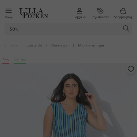
Logga in
Erbjudanden
Shoppingbag
Meny
Tillbaka
|
Startsida
|
Klänningar
|
Midiklänningar
Rea
Hållbar