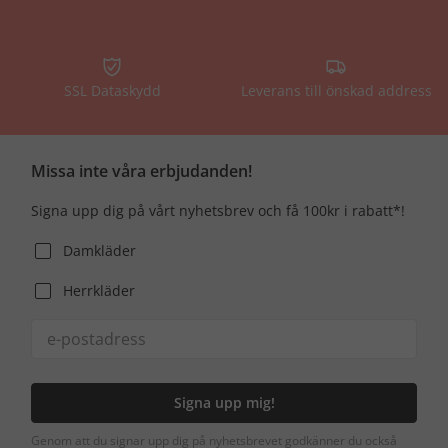
SSL Dataskydd
Leverans till önskad address
Missa inte våra erbjudanden!
Signa upp dig på vårt nyhetsbrev och få 100kr i rabatt*!
Damkläder
Herrkläder
Signa upp mig!
Genom att du signar upp dig på nyhetsbrevet godkänner du också