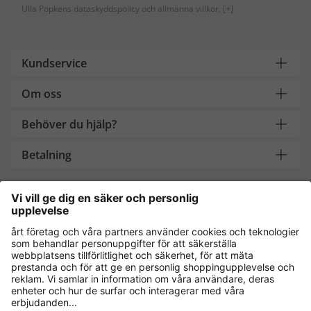
Ulla Popkens dataskyddspolicy och allmänna villkor.
[+]
Kundservice
Om oss
Behöver du hjälp?
Betalning
Handla säkert med
Andra onlinebutiker
Sverige