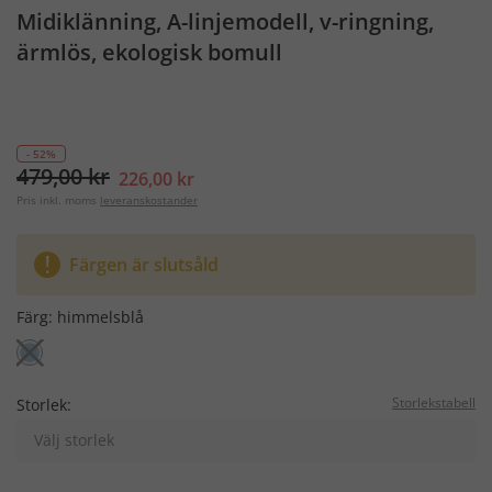
Midiklänning, A-linjemodell, v-ringning,
ärmlös, ekologisk bomull
- 52%
479,00 kr
226,00 kr
Pris inkl. moms
leveranskostander
Färgen är slutsåld
Färg:
himmelsblå
Storlekstabell
Storlek:
Välj storlek