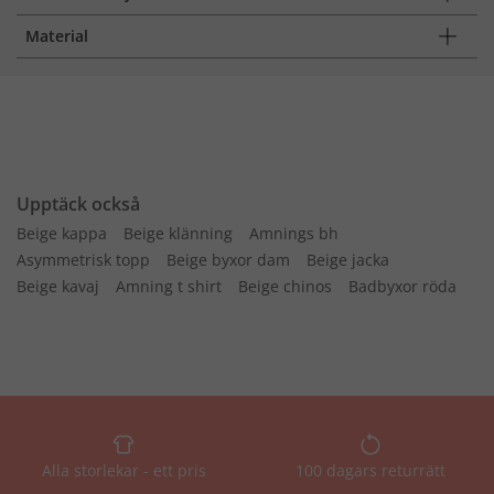
Material
Upptäck också
Beige kappa
Beige klänning
Amnings bh
Asymmetrisk topp
Beige byxor dam
Beige jacka
Beige kavaj
Amning t shirt
Beige chinos
Badbyxor röda
Alla storlekar - ett pris
100 dagars returrätt