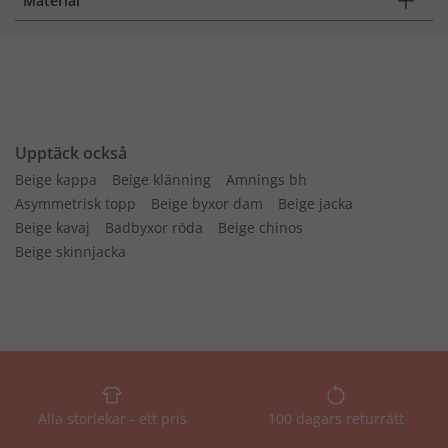
Material
Upptäck också
Beige kappa
Beige klänning
Amnings bh
Asymmetrisk topp
Beige byxor dam
Beige jacka
Beige kavaj
Badbyxor röda
Beige chinos
Beige skinnjacka
Alla storlekar - ett pris
100 dagars returrätt