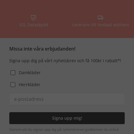
SSL Dataskydd
Leverans till önskad address
Missa inte våra erbjudanden!
Signa upp dig på vårt nyhetsbrev och få 100kr i rabatt*!
Damkläder
Herrkläder
Signa upp mig!
Genom att du signar upp dig på nyhetsbrevet godkänner du också