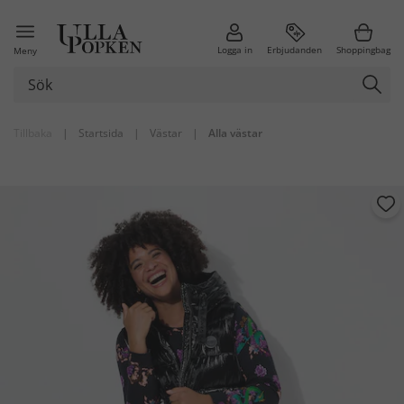
Logga in
Erbjudanden
Shoppingbag
Meny
Tillbaka
|
Startsida
|
Västar
|
Alla västar