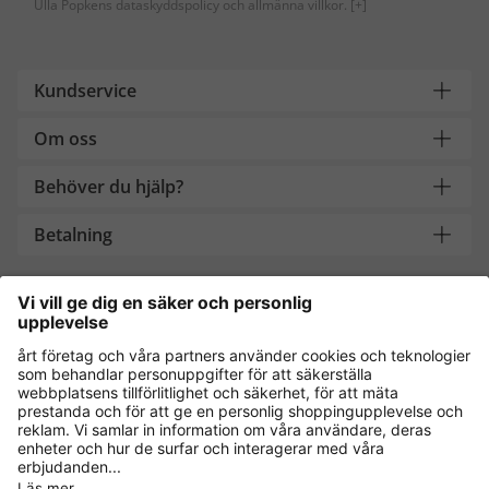
Ulla Popkens dataskyddspolicy och allmänna villkor.
[+]
Kundservice
Om oss
Behöver du hjälp?
Betalning
Handla säkert med
Andra onlinebutiker
Sverige