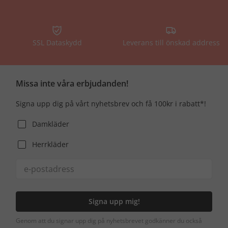
SSL Dataskydd
Leverans till önskad address
Missa inte våra erbjudanden!
Signa upp dig på vårt nyhetsbrev och få 100kr i rabatt*!
Damkläder
Herrkläder
Signa upp mig!
Genom att du signar upp dig på nyhetsbrevet godkänner du också