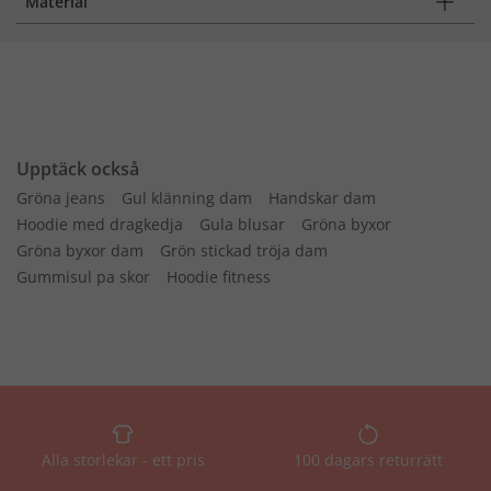
Material
Upptäck också
Gröna jeans
Gul klänning dam
Handskar dam
Hoodie med dragkedja
Gula blusar
Gröna byxor
Gröna byxor dam
Grön stickad tröja dam
Gummisul pa skor
Hoodie fitness
Alla storlekar - ett pris
100 dagars returrätt