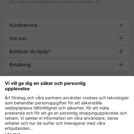
Ulla Popkens dataskyddspolicy och allmänna villkor.
[+]
Kundservice
Om oss
Behöver du hjälp?
Betalning
Handla säkert med
Andra onlinebutiker
Sverige