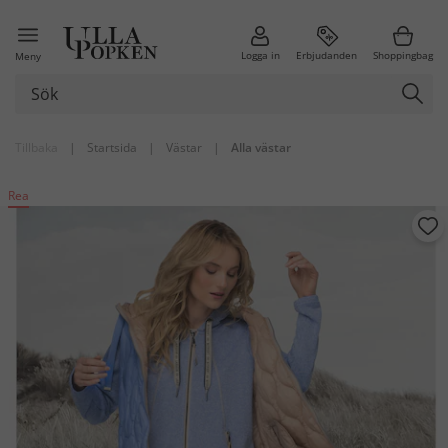
Logga in
Erbjudanden
Shoppingbag
Meny
Tillbaka
|
Startsida
|
Västar
|
Alla västar
Rea