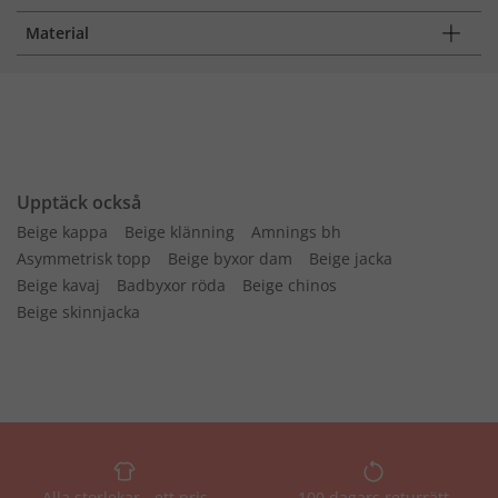
Material
Upptäck också
Beige kappa
Beige klänning
Amnings bh
Asymmetrisk topp
Beige byxor dam
Beige jacka
Beige kavaj
Badbyxor röda
Beige chinos
Beige skinnjacka
Alla storlekar - ett pris
100 dagars returrätt