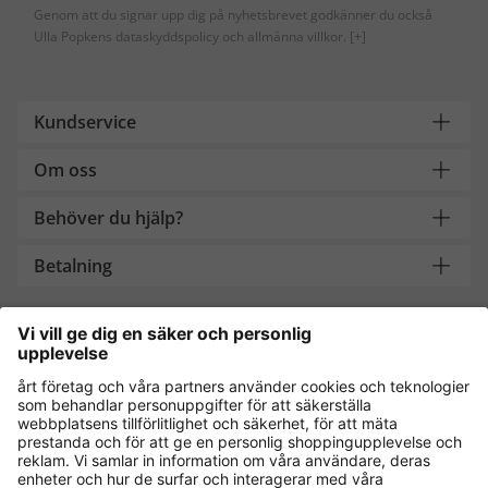
Genom att du signar upp dig på nyhetsbrevet godkänner du också
Ulla Popkens dataskyddspolicy och allmänna villkor.
[+]
Kundservice
Om oss
Behöver du hjälp?
Betalning
Handla säkert med
Andra onlinebutiker
Sverige