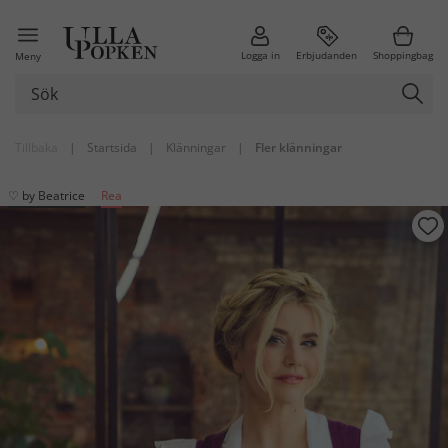
Logga in
Erbjudanden
Shoppingbag
Meny
Tillbaka
|
Startsida
|
Klänningar
|
Fler klänningar
♡ by Beatrice
Rea