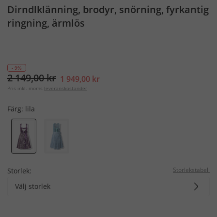
Dirndlklänning, brodyr, snörning, fyrkantig
ringning, ärmlös
- 9%
2 149,00 kr
1 949,00 kr
Pris inkl. moms
leveranskostander
Färg:
lila
Storlekstabell
Storlek:
Välj storlek