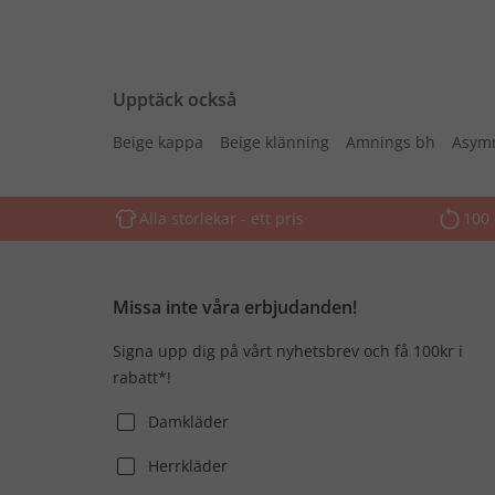
Upptäck också
Beige kappa
Beige klänning
Amnings bh
Asymm
Alla storlekar - ett pris
100 
Missa inte våra erbjudanden!
Signa upp dig på vårt nyhetsbrev och få 100kr i
rabatt*!
Damkläder
Herrkläder