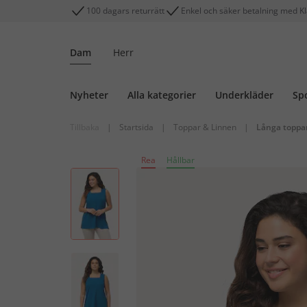
100 dagars returrätt
Enkel och säker betalning med K
Dam
Herr
Nyheter
Alla kategorier
Underkläder
Sp
Tillbaka
|
Startsida
|
Toppar & Linnen
|
Långa toppa
Rea
Hållbar