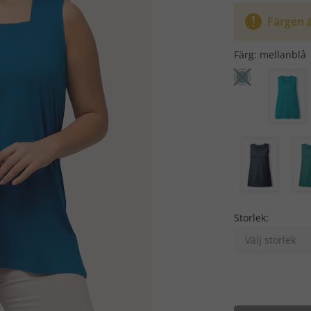
Färgen ä
Färg:
mellanblå
Storlek:
Välj storlek