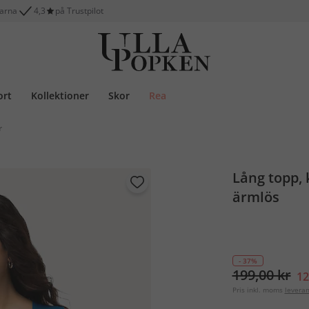
larna
4,3
på Trustpilot
ort
Kollektioner
Skor
Rea
r
Lång topp, 
ärmlös
- 37%
199,00 kr
12
Pris inkl. moms
levera