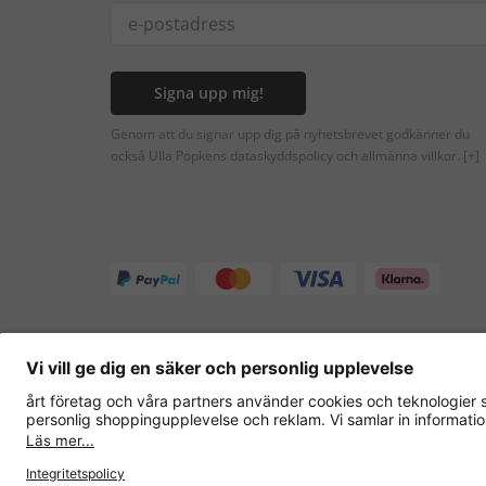
Signa upp mig!
Genom att du signar upp dig på nyhetsbrevet godkänner du
också Ulla Popkens dataskyddspolicy och allmänna villkor.
[+]
Andra onlinebutiker
Sverige