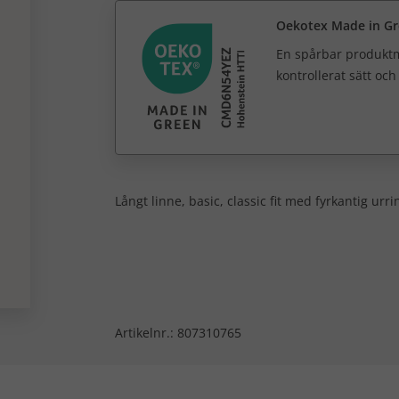
Oekotex Made in G
En spårbar produktm
kontrollerat sätt oc
Långt linne, basic, classic fit med fyrkantig urr
Artikelnr.:
807310765