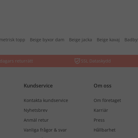
etrisk topp
Beige byxor dam
Beige jacka
Beige kavaj
Badby
dagars returrätt
SSL Dataskydd
Kundservice
Om oss
Kontakta kundservice
Om företaget
Nyhetsbrev
Karriär
Anmäl retur
Press
Vanliga frågor & svar
Hållbarhet