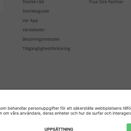
Storlek råd
True Size Fashion
Storleksguide
Var App
Värdekoder
Betalningsmetoder
Tillgänglighetsförklaring