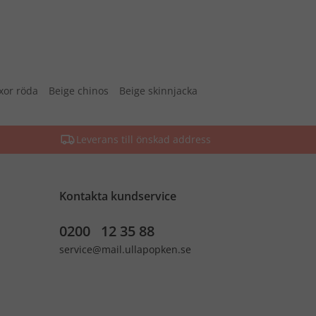
xor röda
Beige chinos
Beige skinnjacka
Leverans till önskad address
Kontakta kundservice
0200 12 35 88
service@mail.ullapopken.se