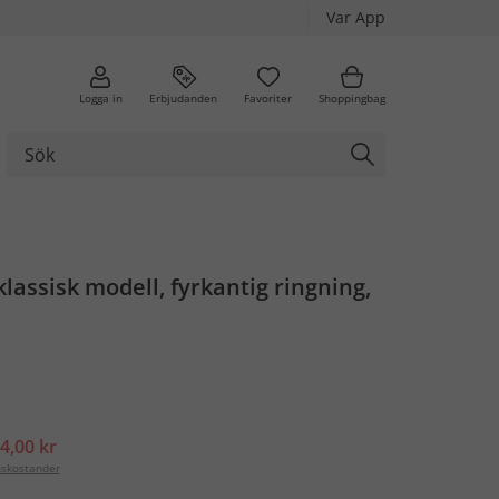
Var App
Logga in
Erbjudanden
Favoriter
Shoppingbag
klassisk modell, fyrkantig ringning,
4,00 kr
nskostander